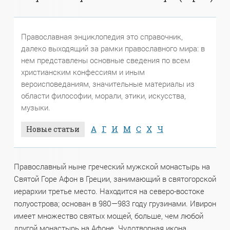
Православная энциклопедия это справочник,
далеко выходящий за рамки православного мира: в
нем представлены основные сведения по всем
христианским конфессиям и иным
вероисповеданиям, значительные материалы из
области философии, морали, этики, искусства,
музыки.
А
Г
И
М
С
Х
Ч
Новые статьи
Православный ныне греческий мужской монастырь на
Святой Горе Афон в Греции, занимающий в святогорской
иерархии третье место. Находится на северо-востоке
полуострова; основан в 980—983 году грузинами. Ивирон
имеет множество святых мощей, больше, чем любой
другой монастырь на Афоне. Чудотворная икона